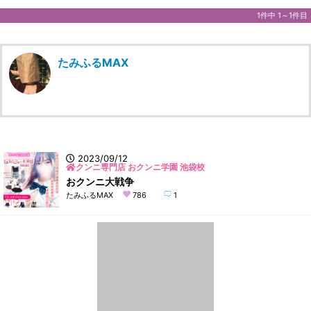
1件中 1～1件目
たみふるMAX
2023/09/12
クンニ専門店 おクンニ学園 池袋校
おクンニ大戦争
たみふるMAX
786
1