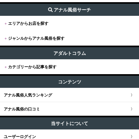
アナル風俗サーチ
+
エリアからお店を探す
+
ジャンルからアナル風俗を探す
+
東京
すべて (332)
東京版TOP
アダルトコラム
+
関東
前立腺・ドライオーガズム (144)
+
カテゴリーから記事を探す
東京全域
関東版TOP
+
関西
AF・アナルセックス (154)
すべての記事
渋谷・恵比寿・目黒
コンテンツ
関東全域
アナル舐め (32)
関西版TOP
+
東海・北陸・甲信越
ユーザー人気ランキング
マニアプレイ・フェチプレイ (49)
新宿・歌舞伎町・新大久保・高田馬場
アナル風俗人気ランキング
埼玉県
関西全域
東海・北陸・甲信越版TOP
+
北海道・東北
池袋・大塚・巣鴨
アナル風俗の口コミ
神奈川県
大阪府
東海・北陸・甲信越全域
北海道・東北版TOP
+
中国・四国
五反田・品川・高輪・蒲田
当サイトについて
千葉県
京都府
愛知県
北海道・東北全域
中国・四国版TOP
+
九州・沖縄
ユーザーログイン
新橋・汐留・銀座・六本木・赤坂
茨城県