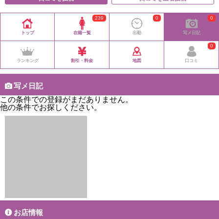
239
0
0
トップ
在籍一覧
出勤
写メ日記
0
ランキング
割引・料金
地図
口コミ
写メ日記
この条件での登録がまだありません。
他の条件でお探しください。
お店情報