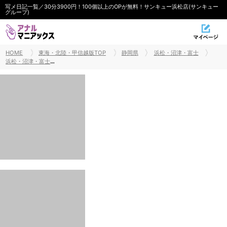
写メ日記一覧／30分3900円！100個以上のOPが無料！サンキュー浜松店(サンキュー
グループ)
HOME
東海・北陸・甲信越版TOP
静岡県
浜松・沼津・富士
浜松・沼津・富士AF・アナルセックス