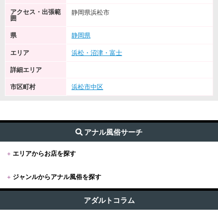
アクセス・出張範
静岡県浜松市
囲
県
静岡県
エリア
浜松・沼津・富士
詳細エリア
市区町村
浜松市中区
アナル風俗サーチ
+
エリアからお店を探す
+
ジャンルからアナル風俗を探す
+
東京
すべて (332)
東京版TOP
アダルトコラム
+
関東
前立腺・ドライオーガズム (144)