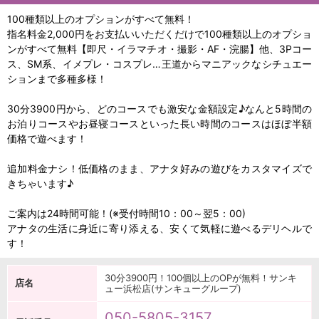
100種類以上のオプションがすべて無料！
指名料金2,000円をお支払いいただくだけで100種類以上のオプショ
ンがすべて無料【即尺・イラマチオ・撮影・AF・浣腸】他、3Pコー
ス、SM系、イメプレ・コスプレ…王道からマニアックなシチュエー
ションまで多種多様！
30分3900円から、どのコースでも激安な金額設定♪なんと5時間の
お泊りコースやお昼寝コースといった長い時間のコースはほぼ半額
価格で遊べます！
追加料金ナシ！低価格のまま、アナタ好みの遊びをカスタマイズで
きちゃいます♪
ご案内は24時間可能！(※受付時間10：00～翌5：00)
アナタの生活に身近に寄り添える、安くて気軽に遊べるデリヘルで
す！
30分3900円！100個以上のOPが無料！サンキ
店名
ュー浜松店(サンキューグループ)
050-5805-3157