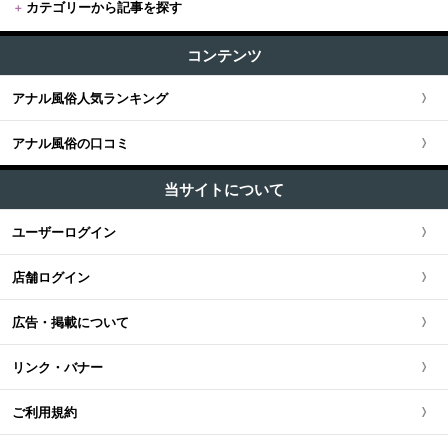
+
カテゴリーから記事を探す
東京全域
関東版TOP
+
関西
AF・アナルセックス (154)
すべての記事
渋谷・恵比寿・目黒
コンテンツ
関東全域
アナル舐め (32)
関西版TOP
+
東海・北陸・甲信越
ユーザー人気ランキング
マニアプレイ・フェチプレイ (49)
新宿・歌舞伎町・新大久保・高田馬場
アナル風俗人気ランキング
埼玉県
関西全域
東海・北陸・甲信越版TOP
+
北海道・東北
池袋・大塚・巣鴨
アナル風俗の口コミ
神奈川県
大阪府
東海・北陸・甲信越全域
北海道・東北版TOP
+
中国・四国
五反田・品川・高輪・蒲田
当サイトについて
千葉県
京都府
愛知県
北海道・東北全域
中国・四国版TOP
+
九州・沖縄
ユーザーログイン
新橋・汐留・銀座・六本木・赤坂
茨城県
兵庫県
静岡県
宮城県
中国・四国全域
九州・沖縄版TOP
店舗ログイン
上野・鶯谷・神田・秋葉原
栃木県
滋賀県
新潟県
北海道
広島県
九州・沖縄全域
広告・掲載について
錦糸町・葛西・葛飾
群馬県
奈良県
岐阜県
青森県
岡山県
福岡県
リンク・バナー
立川・八王子・町田
和歌山県
三重県
秋田県
鳥取県
熊本県
ご利用規約
山梨県
山形県
島根県
佐賀県