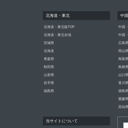
北海道・東北
中
北海道・東北版TOP
中国・
北海道・東北全域
中国
宮城県
広島
北海道
岡山
青森県
鳥取
秋田県
島根
山形県
山口
岩手県
香川
福島県
徳島
愛媛
高知
当サイトについて