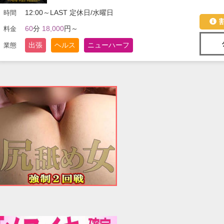
12:00～LAST 定休日/水曜日
時間
60
分
18,000
円～
料金
出張
ヘルス
ニューハーフ
業態