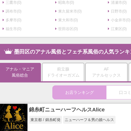
三鷹市(0)
昭島市(0)
清瀬市(0)
調布市(0)
東久留米市(0)
日野市(0)
多摩市(0)
東大和市(0)
小金井市(0)
福生市(0)
世田谷区(0)
江東区(0)
墨田区のアナル風俗とフェチ系風俗の人気ランキ
アナル・マニア
前立腺
AF
風俗総合
ドライオーガズム
アナルセックス
お店ランキング
口コ
錦糸町ニューハーフヘルスAlice
東京都 / 錦糸町発
ニューハーフ＆男の娘ヘルス