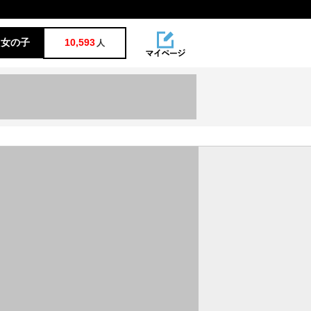
女の子
10,593
人