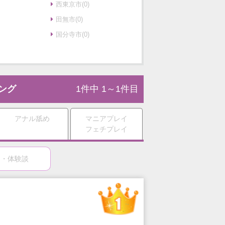
西東京市(0)
田無市(0)
国分寺市(0)
ング
1件中 1～1件目
アナル舐め
マニアプレイ
フェチプレイ
ミ・体験談