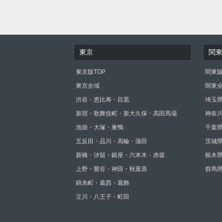
東京
関
東京版TOP
関東版
東京全域
関東
渋谷・恵比寿・目黒
埼玉
新宿・歌舞伎町・新大久保・高田馬場
神奈
池袋・大塚・巣鴨
千葉
五反田・品川・高輪・蒲田
茨城
新橋・汐留・銀座・六本木・赤坂
栃木
上野・鶯谷・神田・秋葉原
群馬
錦糸町・葛西・葛飾
立川・八王子・町田