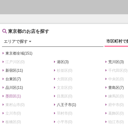
東京都のお店を探す
市区町村で
エリアで探す
東京都全域(151)
江戸川区(0)
港区(3)
荒川区(3)
新宿区(11)
杉並区(0)
千代田区(0)
台東区(7)
大田区(0)
中央区(0)
品川区(11)
文京区(0)
豊島区(7)
墨田区(1)
目黒区(0)
練馬区(0)
東村山市(0)
八王子市(1)
府中市(0)
立川市(0)
羽村市(0)
葛飾区(0)
板橋区(0)
小平市(0)
狛江市(0)