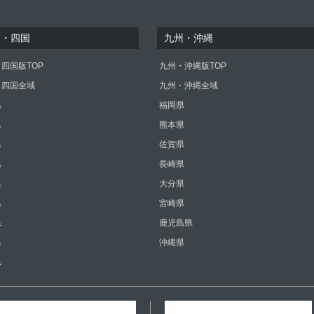
国・四国
九州・沖縄
四国版TOP
九州・沖縄版TOP
・四国全域
九州・沖縄全域
県
福岡県
県
熊本県
県
佐賀県
県
長崎県
県
大分県
県
宮崎県
県
鹿児島県
県
沖縄県
県