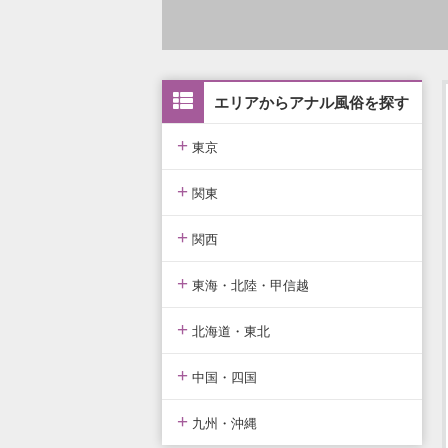
エリアからアナル風俗を探す
+
東京
+
東京版TOP
関東
+
東京全域
関東版TOP
関西
+
渋谷・恵比寿・目黒
関東全域
関西版TOP
東海・北陸・甲信越
+
新宿・歌舞伎町・新大久保・高
埼玉県
関西全域
東海・北陸・甲信越版TOP
北海道・東北
田馬場
+
神奈川県
大阪府
東海・北陸・甲信越全域
北海道・東北版TOP
中国・四国
池袋・大塚・巣鴨
+
千葉県
京都府
愛知県
北海道・東北全域
中国・四国版TOP
九州・沖縄
五反田・品川・高輪・蒲田