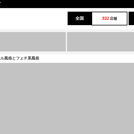
グ
全国
332
店舗
ナル風俗とフェチ系風俗