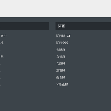
東
関西
TOP
関西版TOP
全域
関西全域
県
大阪府
川県
京都府
県
兵庫県
県
滋賀県
県
奈良県
県
和歌山県