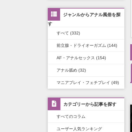
茨城県
兵庫県
静岡県
宮城県
中国・四国全域
九州・沖縄版TOP
新橋・汐留・銀座・六本木・赤
ジャンルからアナル風俗を探
坂
栃木県
滋賀県
新潟県
北海道
広島県
九州・沖縄全域
す
上野・鶯谷・神田・秋葉原
すべて (332)
群馬県
奈良県
岐阜県
青森県
岡山県
福岡県
前立腺・ドライオーガズム (144)
錦糸町・葛西・葛飾
和歌山県
三重県
秋田県
鳥取県
熊本県
AF・アナルセックス (154)
立川・八王子・町田
山梨県
山形県
島根県
佐賀県
アナル舐め (32)
長野県
岩手県
山口県
長崎県
マニアプレイ・フェチプレイ (49)
石川県
福島県
香川県
大分県
富山県
徳島県
宮崎県
カテゴリーから記事を探す
福井県
愛媛県
鹿児島県
すべてのコラム
高知県
沖縄県
ユーザー人気ランキング