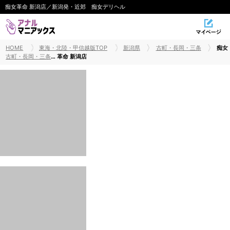
痴女革命 新潟店／新潟発・近郊 痴女デリヘル
HOME
東海・北陸・甲信越版TOP
新潟県
古町・長岡・三条
痴女
古町・長岡・三条前立腺・ドライオーガズム
革命 新潟店