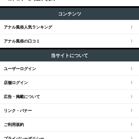
関東版TOP
+
関西
AF・アナルセックス (154)
すべての記事
渋谷・恵比寿・目黒
コンテンツ
関東全域
アナル舐め (32)
関西版TOP
+
東海・北陸・甲信越
ユーザー人気ランキング
マニアプレイ・フェチプレイ (49)
新宿・歌舞伎町・新大久保・高田馬場
アナル風俗人気ランキング
埼玉県
関西全域
東海・北陸・甲信越版TOP
+
北海道・東北
池袋・大塚・巣鴨
アナル風俗の口コミ
神奈川県
大阪府
東海・北陸・甲信越全域
北海道・東北版TOP
+
中国・四国
五反田・品川・高輪・蒲田
当サイトについて
千葉県
京都府
愛知県
北海道・東北全域
中国・四国版TOP
+
九州・沖縄
ユーザーログイン
新橋・汐留・銀座・六本木・赤坂
茨城県
兵庫県
静岡県
宮城県
中国・四国全域
九州・沖縄版TOP
店舗ログイン
上野・鶯谷・神田・秋葉原
栃木県
滋賀県
新潟県
北海道
広島県
九州・沖縄全域
広告・掲載について
錦糸町・葛西・葛飾
群馬県
奈良県
岐阜県
青森県
岡山県
福岡県
リンク・バナー
立川・八王子・町田
和歌山県
三重県
秋田県
鳥取県
熊本県
ご利用規約
山梨県
山形県
島根県
佐賀県
プライバシーポリシー