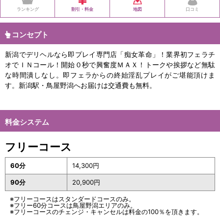
ランキング
割引・料金
地図
口コミ
コンセプト
新潟でデリヘルなら即プレイ専門店「痴女革命」！業界初フェラチ
オでＩＮコール！開始０秒で興奮度ＭＡＸ！トークや挨拶など無駄
な時間潰しなし。即フェラからの終始淫乱プレイがご堪能頂けま
す。新潟駅・鳥屋野潟へお届けは交通費も無料。
料金システム
フリーコース
60分
14,300円
90分
20,900円
※フリーコースはスタンダードコースのみ。
※フリー60分コースは鳥屋野潟エリアのみ。
※フリーコースのチェンジ・キャンセルは料金の100％を頂きます。