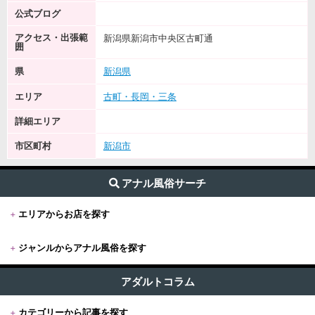
公式ブログ
アクセス・出張範
新潟県新潟市中央区古町通
囲
県
新潟県
エリア
古町・長岡・三条
詳細エリア
市区町村
新潟市
アナル風俗サーチ
+
エリアからお店を探す
+
ジャンルからアナル風俗を探す
+
東京
すべて (332)
東京版TOP
アダルトコラム
+
関東
前立腺・ドライオーガズム (144)
+
カテゴリーから記事を探す
東京全域