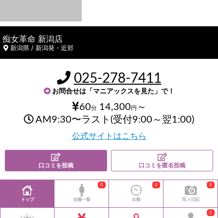
痴女革命 新潟店
新潟県 / 新潟発・近郊
025-278-7411
お問合せは「マニアックスを見た」で！
60
14,300
～
分
円
AM9:30〜ラスト(受付9:00～翌1:00)
公式サイトはこちら
口コミを投稿
口コミを匿名投稿
0
0
0
トップ
在籍一覧
出勤
写メ日記
0