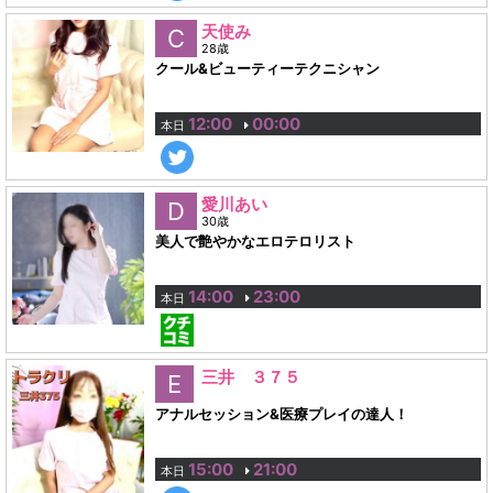
天使み
C
28歳
クール&ビューティーテクニシャン
12:00
00:00
本日
愛川あい
D
30歳
美人で艶やかなエロテロリスト
14:00
23:00
本日
三井 ３７５
E
アナルセッション&医療プレイの達人！
15:00
21:00
本日