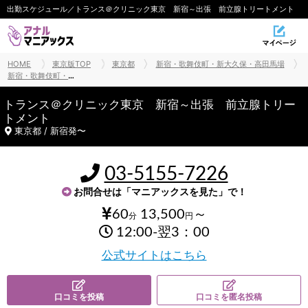
出勤スケジュール／トランス＠クリニック東京 新宿～出張 前立腺トリートメント
HOME
東京版TOP
東京都
新宿・歌舞伎町・新大久保・高田馬場
新宿・歌舞伎町・新大久保・高田馬場前立腺・ドライオーガズム
トランス＠クリニック東京 新宿～出張 前立腺トリー
トメント
東京都 / 新宿発〜
03-5155-7226
お問合せは「マニアックスを見た」で！
60
13,500
～
分
円
12:00-翌3：00
公式サイトはこちら
口コミを投稿
口コミを匿名投稿