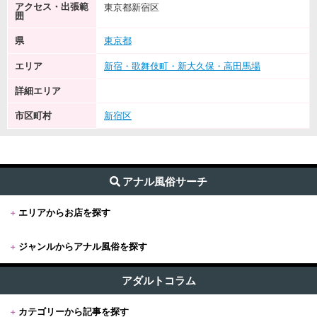
アクセス・出張範
東京都新宿区
囲
県
東京都
エリア
新宿・歌舞伎町・新大久保・高田馬場
詳細エリア
市区町村
新宿区
アナル風俗サーチ
+
エリアからお店を探す
+
ジャンルからアナル風俗を探す
+
東京
すべて (332)
東京版TOP
アダルトコラム
+
関東
前立腺・ドライオーガズム (144)
+
カテゴリーから記事を探す
東京全域
関東版TOP
+
関西