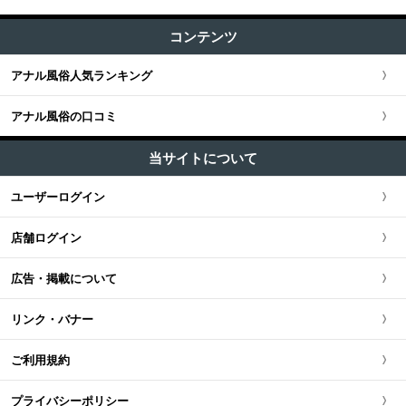
AF・アナルセックス (154)
すべての記事
渋谷・恵比寿・目黒
コンテンツ
関東全域
アナル舐め (32)
関西版TOP
+
東海・北陸・甲信越
ユーザー人気ランキング
マニアプレイ・フェチプレイ (49)
新宿・歌舞伎町・新大久保・高田馬場
アナル風俗人気ランキング
埼玉県
関西全域
東海・北陸・甲信越版TOP
+
北海道・東北
池袋・大塚・巣鴨
アナル風俗の口コミ
神奈川県
大阪府
東海・北陸・甲信越全域
北海道・東北版TOP
+
中国・四国
五反田・品川・高輪・蒲田
当サイトについて
千葉県
京都府
愛知県
北海道・東北全域
中国・四国版TOP
+
九州・沖縄
ユーザーログイン
新橋・汐留・銀座・六本木・赤坂
茨城県
兵庫県
静岡県
宮城県
中国・四国全域
九州・沖縄版TOP
店舗ログイン
上野・鶯谷・神田・秋葉原
栃木県
滋賀県
新潟県
北海道
広島県
九州・沖縄全域
広告・掲載について
錦糸町・葛西・葛飾
群馬県
奈良県
岐阜県
青森県
岡山県
福岡県
リンク・バナー
立川・八王子・町田
和歌山県
三重県
秋田県
鳥取県
熊本県
ご利用規約
山梨県
山形県
島根県
佐賀県
プライバシーポリシー