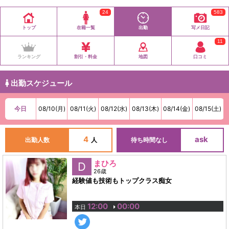
24
583
トップ
在籍一覧
出勤
写メ日記
11
ランキング
割引・料金
地図
口コミ
出勤スケジュール
今日
08/10(月)
08/11(火)
08/12(水)
08/13(木)
08/14(金)
08/15(土)
4
ask
出勤人数
人
待ち時間なし
まひろ
D
26歳
経験値も技術もトップクラス痴女
12:00
00:00
本日