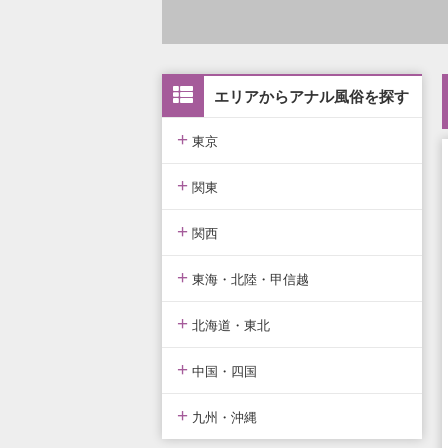
エリアからアナル風俗を探す
+
東京
+
東京版TOP
関東
+
東京全域
関東版TOP
関西
+
渋谷・恵比寿・目黒
関東全域
関西版TOP
東海・北陸・甲信越
+
新宿・歌舞伎町・新大久保・高
埼玉県
関西全域
東海・北陸・甲信越版TOP
北海道・東北
田馬場
+
神奈川県
大阪府
東海・北陸・甲信越全域
北海道・東北版TOP
中国・四国
池袋・大塚・巣鴨
+
千葉県
京都府
愛知県
北海道・東北全域
中国・四国版TOP
九州・沖縄
五反田・品川・高輪・蒲田