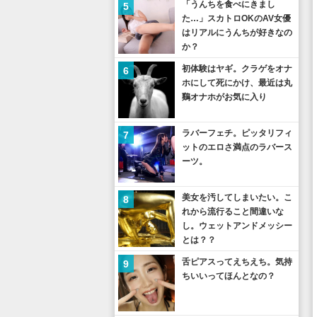
「うんちを食べにきまし
5
た…」スカトロOKのAV女優
はリアルにうんちが好きなの
か？
初体験はヤギ。クラゲをオナ
6
ホにして死にかけ、最近は丸
鷄オナホがお気に入り
ラバーフェチ。ピッタリフィ
7
ットのエロさ満点のラバース
ーツ。
美女を汚してしまいたい。こ
8
れから流行ること間違いな
し。ウェットアンドメッシー
とは？？
舌ピアスってえちえち。気持
9
ちいいってほんとなの？