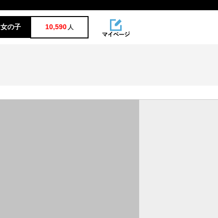
女の子
10,590
人