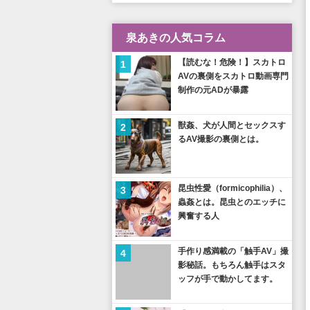
泉あきの人気コラム
【読むな！危険！】スカトロ
1
AVの裏側をスカトロ動画専門
制作の元ADが暴露
獣姦、犬が人間とセックスす
2
るAV撮影の裏側とは。
昆虫性愛（formicophilia）、
3
蟲姦とは。昆虫とのエッチに
興奮する人
手作り感満載の「触手AV」撮
4
影秘話。もちろん触手はスタ
ッフが手で動かしてます。