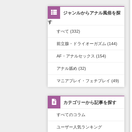
茨城県
兵庫県
静岡県
宮城県
中国・四国全域
九州・沖縄版TOP
新橋・汐留・銀座・六本木・赤
ジャンルからアナル風俗を探
坂
栃木県
滋賀県
新潟県
北海道
広島県
九州・沖縄全域
す
上野・鶯谷・神田・秋葉原
すべて (332)
群馬県
奈良県
岐阜県
青森県
岡山県
福岡県
前立腺・ドライオーガズム (144)
錦糸町・葛西・葛飾
和歌山県
三重県
秋田県
鳥取県
熊本県
AF・アナルセックス (154)
立川・八王子・町田
山梨県
山形県
島根県
佐賀県
アナル舐め (32)
長野県
岩手県
山口県
長崎県
マニアプレイ・フェチプレイ (49)
石川県
福島県
香川県
大分県
富山県
徳島県
宮崎県
カテゴリーから記事を探す
福井県
愛媛県
鹿児島県
すべてのコラム
高知県
沖縄県
ユーザー人気ランキング